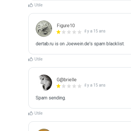
Utile
Figure10
il y a 15 ans
dertab.ru is on Joewein.de's spam blacklist.
Utile
G@brielle
il y a 15 ans
Spam sending.
Utile