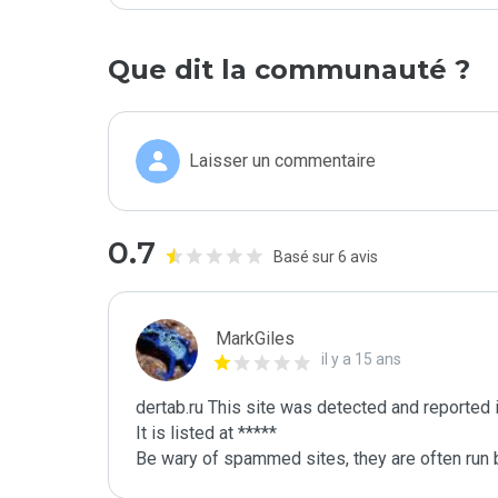
Que dit la communauté ?
Laisser un commentaire
0.7
Basé sur 6 avis
MarkGiles
il y a 15 ans
dertab.ru This site was detected and reported 
It is listed at *****

Be wary of spammed sites, they are often run b