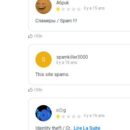
A6puk
il y a 15 ans
Спамеры / Spam !!!
Utile
spamkiller3000
S
il y a 16 ans
This site spams.
Utile
c۞g
il y a 16 ans
Identity theft / Cr
...
 Lire La Suite