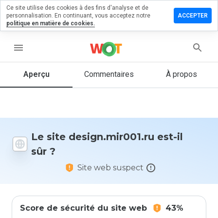
Ce site utilise des cookies à des fins d'analyse et de
er un
personnalisation. En continuant, vous acceptez notre
ACCEPTER
entaire
politique en matière de cookies.
n.mir001.ru
menu
Aperçu
Commentaires
À propos
Quelle
note entre
1 et 5
donneriez-
vous à ce
Le site design.mir001.ru est-il
site ?
sûr ?
Site web suspect
Score de sécurité du site web
43%