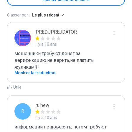
Classer par :
Le plus récent
PREDUPREJDATOR
il y a 10 ans
мошенники требуют денег за 
верификацию.не верить,не платить 
жуликам!!!
Montrer la traduction
Utile
rulnew
R
il y a 10 ans
информации не доверять, потом требуют 