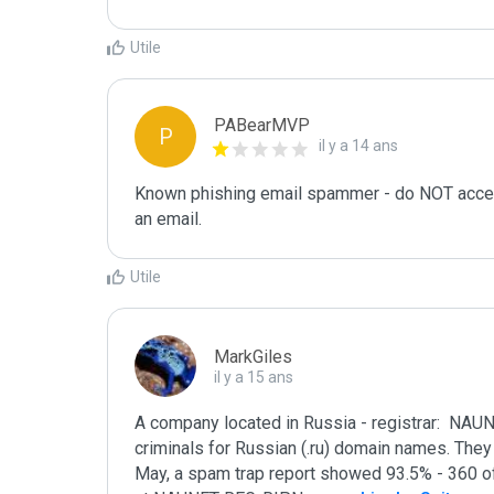
Utile
PABearMVP
P
il y a 14 ans
Known phishing email spammer - do NOT access
an email.
Utile
MarkGiles
il y a 15 ans
A company located in Russia - registrar:  NAU
criminals for Russian (.ru) domain names. They a
May, a spam trap report showed 93.5% - 360 of