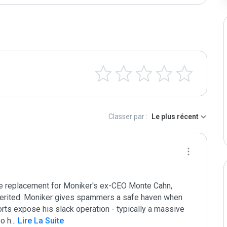
Classer par :
Le plus récent
e replacement for Moniker's ex-CEO Monte Cahn, 
nherited. Moniker gives spammers a safe haven when 
rts expose his slack operation - typically a massive 
o h
...
 Lire La Suite