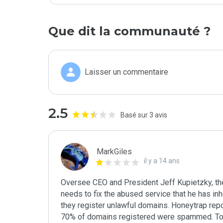
Que dit la communauté ?
Laisser un commentaire
2.5
Basé sur 3 avis
MarkGiles
il y a 14 ans
Oversee CEO and President Jeff Kupietzky, th
needs to fix the abused service that he has i
they register unlawful domains. Honeytrap repo
70% of domains registered were spammed. To