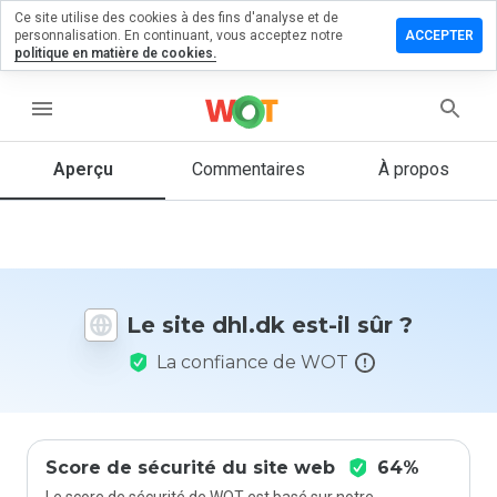
Ce site utilise des cookies à des fins d'analyse et de
sser un
personnalisation. En continuant, vous acceptez notre
ACCEPTER
mmentaire
politique en matière de cookies.
 dhl.dk
menu
Aperçu
Commentaires
À propos
Quelle
note entre
1 et 5
donneriez-
vous à ce
site ?
Le site dhl.dk est-il sûr ?
La confiance de WOT
Score de sécurité du site web
64%