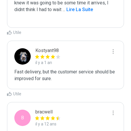
knew it was going to be some time it arrives, I 
didnt think I had to wait 
...
 Lire La Suite
Utile
Kostyant98
il y a 1 an
Fast delivery, but the customer service should be 
improved for sure.
Utile
bracwell
B
il y a 12 ans