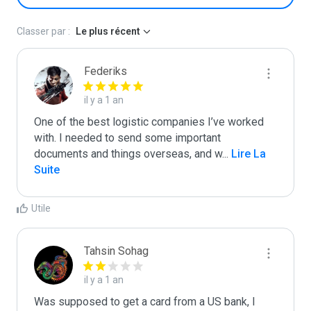
Classer par :
Le plus récent
Federiks
il y a 1 an
One of the best logistic companies I’ve worked 
with. I needed to send some important 
documents and things overseas, and w
...
 Lire La 
Suite
Utile
Tahsin Sohag
il y a 1 an
Was supposed to get a card from a US bank, I 