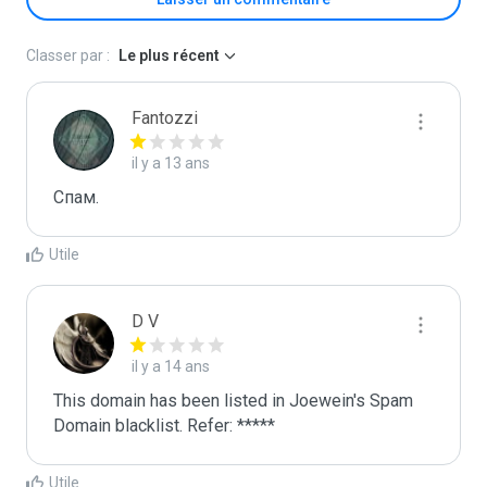
Classer par :
Le plus récent
Fantozzi
il y a 13 ans
Спaм.
Utile
D V
il y a 14 ans
This domain has been listed in Joewein's Spam 
Domain blacklist. Refer: *****
Utile