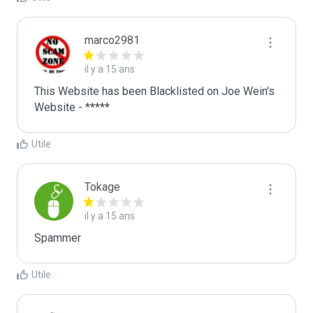
marco2981
il y a 15 ans
This Website has been Blacklisted on Joe Wein's 
Website - *****
Utile
Tokage
il y a 15 ans
Spammer
Utile