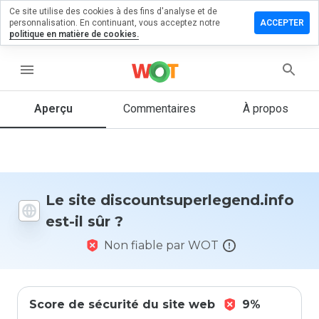
Ce site utilise des cookies à des fins d'analyse et de
un commentaire
personnalisation. En continuant, vous acceptez notre
ACCEPTER
politique en matière de cookies.
uperlegend.info
menu
Aperçu
Commentaires
À propos
Quelle
note entre
1 et 5
donneriez-
vous à ce
site ?
Le site discountsuperlegend.info
est-il sûr ?
Non fiable par WOT
Score de sécurité du site web
9%