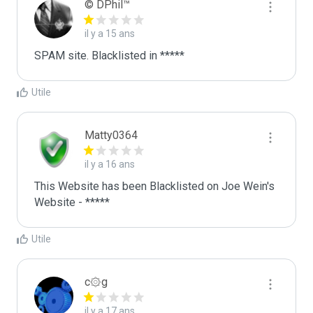
© DPhil™
il y a 15 ans
SPAM site. Blacklisted in *****
Utile
Matty0364
il y a 16 ans
This Website has been Blacklisted on Joe Wein's 
Website - *****
Utile
c۞g
il y a 17 ans