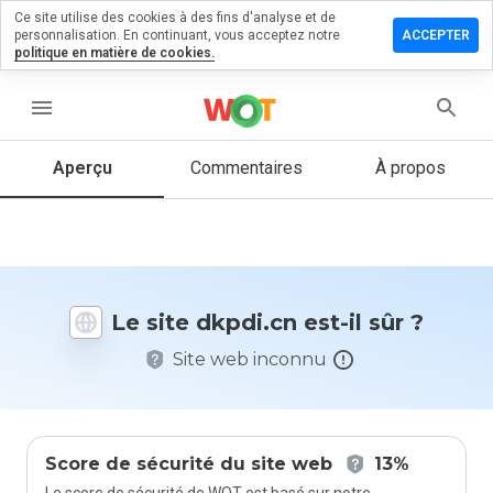
Ce site utilise des cookies à des fins d'analyse et de
sser un
personnalisation. En continuant, vous acceptez notre
ACCEPTER
mmentaire
politique en matière de cookies.
 dkpdi.cn
menu
Aperçu
Commentaires
À propos
Quelle
note entre
1 et 5
donneriez-
vous à ce
site ?
Le site dkpdi.cn est-il sûr ?
Site web inconnu
Score de sécurité du site web
13%