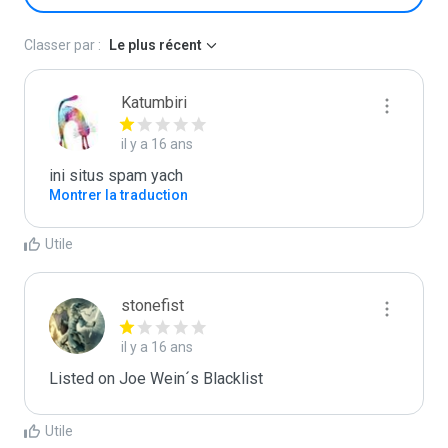
Classer par :
Le plus récent
Katumbiri
il y a 16 ans
ini situs spam yach
Montrer la traduction
Utile
stonefist
il y a 16 ans
Listed on Joe Wein´s Blacklist
Utile