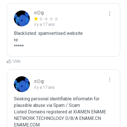
c۞g
il y a 17 ans
Blacklisted: spamvertised website

re:

*****
Utile
c۞g
il y a 17 ans
Seeking personal identifiable informatin for 
plausible abuse via Spam / Scam

Listed Domains registered at XIAMEN ENAME 
NETWORK TECHNOLOGY D/B/A ENAME.CN 
ENAME.COM
