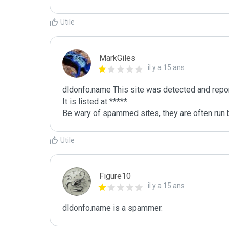
Utile
MarkGiles
il y a 15 ans
dldonfo.name This site was detected and repor
It is listed at *****

Be wary of spammed sites, they are often run b
Utile
Figure10
il y a 15 ans
dldonfo.name is a spammer.