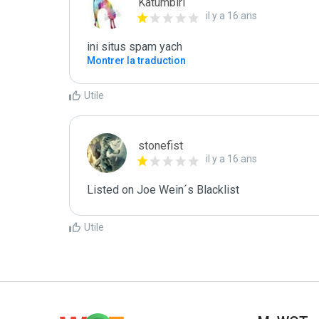
Katumbiri
il y a 16 ans
ini situs spam yach
Montrer la traduction
Utile
stonefist
il y a 16 ans
Listed on Joe Wein´s Blacklist
Utile