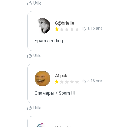
Utile
G@brielle
il y a 15 ans
Spam sending.
Utile
A6puk
il y a 15 ans
Спамеры / Spam !!!
Utile