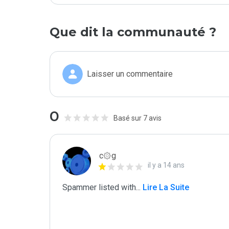
Que dit la communauté ?
Laisser un commentaire
0
Basé sur 7 avis
c۞g
il y a 14 ans
Spammer listed with
...
 Lire La Suite