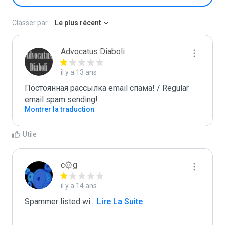
Classer par :
Le plus récent
Advocatus Diaboli
il y a 13 ans
Постоянная рассылка email спама! / Regular 
email spam sending!
Montrer la traduction
Utile
c۞g
il y a 14 ans
Spammer listed wi
...
 Lire La Suite