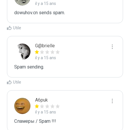
il y a 15 ans
dowuhov.cn sends spam.
Utile
G@brielle
il y a 15 ans
Spam sending.
Utile
A6puk
il y a 15 ans
Спамеры / Spam !!!