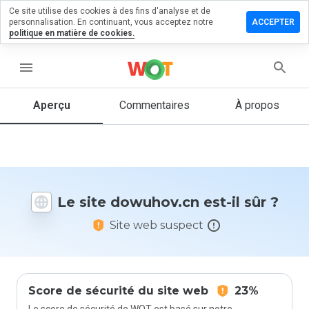
Ce site utilise des cookies à des fins d'analyse et de
sser un
personnalisation. En continuant, vous acceptez notre
ACCEPTER
mmentaire
politique en matière de cookies.
uhov.cn
menu
Aperçu
Commentaires
À propos
Quelle
note entre
1 et 5
donneriez-
vous à ce
Le site dowuhov.cn est-il sûr ?
site ?
Site web suspect
Score de sécurité du site web
23%