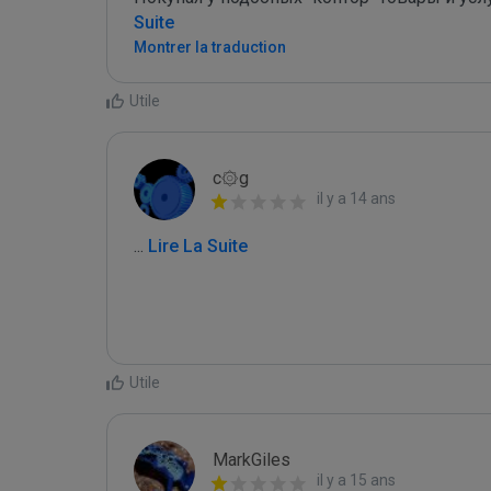
Suite
Montrer la traduction
Utile
c۞g
il y a 14 ans
...
 Lire La Suite
Utile
MarkGiles
il y a 15 ans