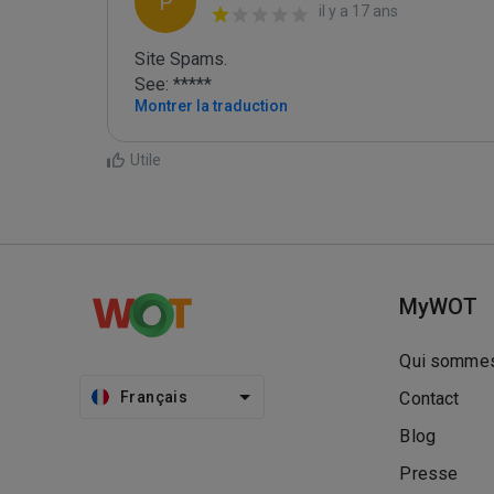
P
il y a 17 ans
Site Spams.

See: *****
Montrer la traduction
Utile
MyWOT
Qui sommes
Français
Contact
Blog
Presse