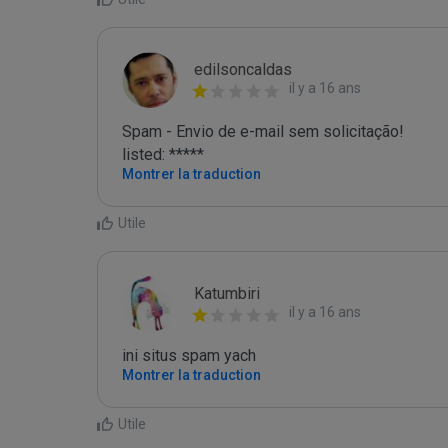
edilsoncaldas
il y a 16 ans
Spam - Envio de e-mail sem solicitação!

listed: *****
Montrer la traduction
Utile
Katumbiri
il y a 16 ans
ini situs spam yach
Montrer la traduction
Utile