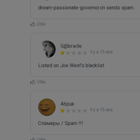
dream-passionate-governor.cn sends spam.
Utile
G@brielle
il y a 15 ans
Listed on Joe Wein"s blacklist.
Utile
A6puk
il y a 15 ans
Спамеры / Spam !!!
Utile