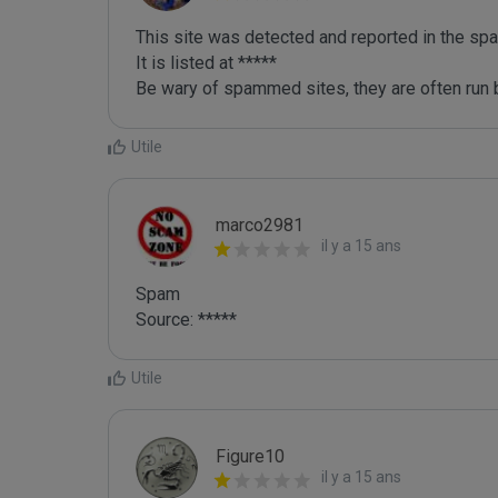
This site was detected and reported in the spa
It is listed at *****

Be wary of spammed sites, they are often run b
Utile
marco2981
il y a 15 ans
Spam

Source: *****
Utile
Figure10
il y a 15 ans