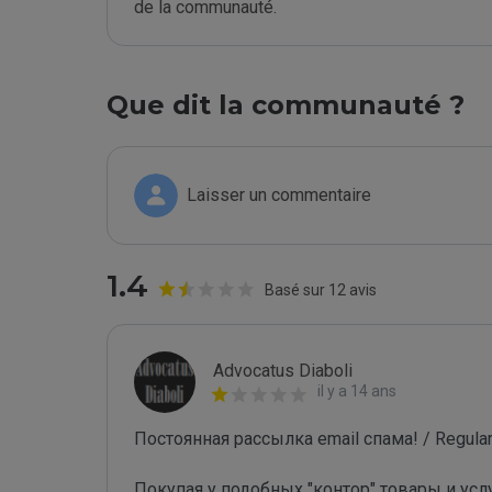
de la communauté.
Que dit la communauté ?
Laisser un commentaire
1.4
Basé sur 12 avis
Advocatus Diaboli
il y a 14 ans
Постоянная рассылка email спама! / Regular 
Покупая у подобных "контор" товары и усл