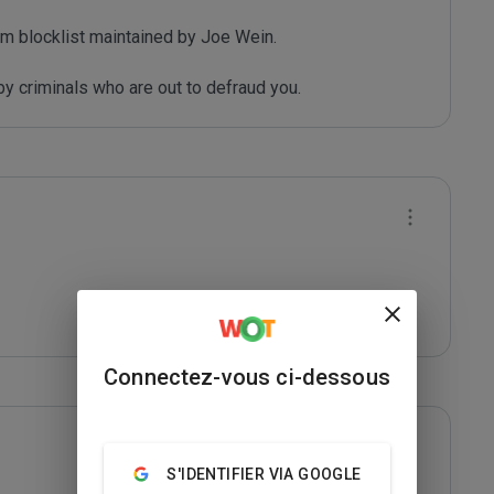
m blocklist maintained by Joe Wein.

y criminals who are out to defraud you.
Connectez-vous ci-dessous
S'IDENTIFIER VIA GOOGLE