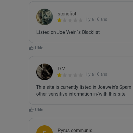
stonefist
il y a 16 ans
Listed on Joe Wein´s Blacklist
Utile
D V
il y a 16 ans
This site is currently listed in Joewein's Spam
other sensitive information in/with this site.
Utile
Pyrus communis