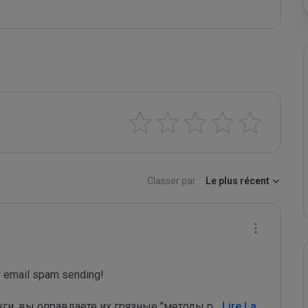
Classer par :
Le plus récent
email spam sending!

уги, вы оправдаете их грязные "методы р
...
 Lire La 