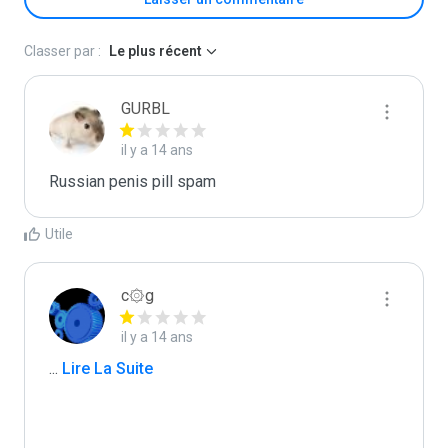
Classer par :
Le plus récent
GURBL
il y a 14 ans
Russian penis pill spam
Utile
c۞g
il y a 14 ans
...
 Lire La Suite