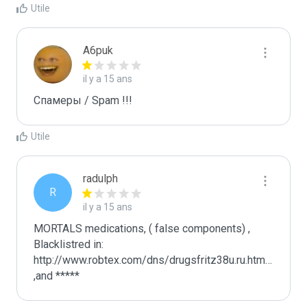
Utile
A6puk
il y a 15 ans
Спамеры / Spam !!!
Utile
radulph
R
il y a 15 ans
MORTALS medications, ( false components) , 
Blacklistred in: 
http://www.robtex.com/dns/drugsfritz38u.ru.html#shared
,and *****