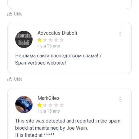
Utile
Advocatus Diaboli
il y a 15 ans
Реклама сайта посредством спама! / 
Spamvertised website!
Utile
MarkGiles
il y a 15 ans
This site was detected and reported in the spam 
blocklist maintained by Joe Wein.

It is listed at *****
