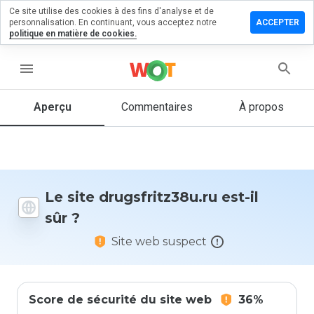
Ce site utilise des cookies à des fins d'analyse et de
ser un
personnalisation. En continuant, vous acceptez notre
ACCEPTER
entaire
politique en matière de cookies.
sfritz38u.ru
menu
Aperçu
Commentaires
À propos
Quelle
note entre
1 et 5
donneriez-
vous à ce
Le site drugsfritz38u.ru est-il
site ?
sûr ?
Site web suspect
Score de sécurité du site web
36%