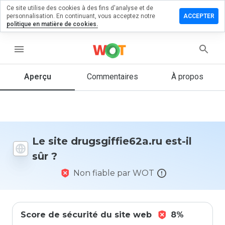
Ce site utilise des cookies à des fins d'analyse et de
er un
personnalisation. En continuant, vous acceptez notre
ACCEPTER
entaire sur
politique en matière de cookies.
giffie62a.ru
menu
Aperçu
Commentaires
À propos
Quelle
note entre
1 et 5
donneriez-
vous à ce
site ?
Le site drugsgiffie62a.ru est-il
sûr ?
Non fiable par WOT
Score de sécurité du site web
8%