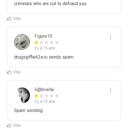
criminals who are out to defraud you.
Utile
Figure10
il y a 15 ans
drugsgiffie62a.ru sends spam.
Utile
G@brielle
il y a 15 ans
Spam sending.
Utile