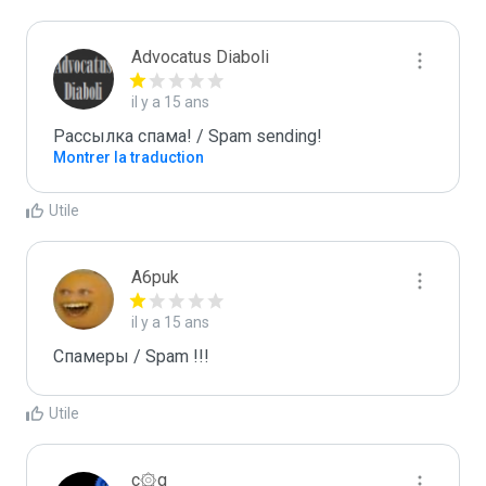
Advocatus Diaboli
il y a 15 ans
Рассылка спама! / Spam sending!
Montrer la traduction
Utile
A6puk
il y a 15 ans
Спамеры / Spam !!!
Utile
c۞g