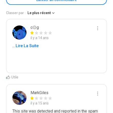
Classer par :
Le plus récent
c۞g
il y a 14 ans
...
 Lire La Suite
Utile
MarkGiles
il y a 15 ans
This site was detected and reported in the spam 