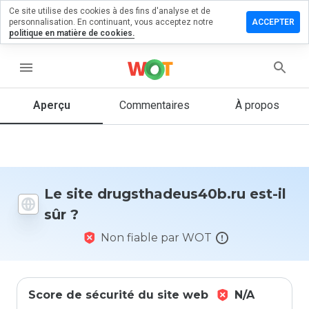
Ce site utilise des cookies à des fins d'analyse et de
r un
personnalisation. En continuant, vous acceptez notre
ACCEPTER
taire sur
politique en matière de cookies.
hadeus40b.ru
menu
Aperçu
Commentaires
À propos
Quelle
note entre
1 et 5
donneriez-
vous à ce
site ?
Le site drugsthadeus40b.ru est-il
sûr ?
Non fiable par WOT
Score de sécurité du site web
N/A