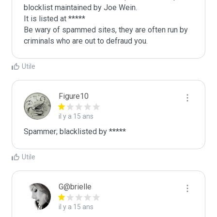
blocklist maintained by Joe Wein.

It is listed at *****

Be wary of spammed sites, they are often run by 
criminals who are out to defraud you.
Utile
Figure10
il y a 15 ans
Spammer; blacklisted by *****
Utile
G@brielle
il y a 15 ans