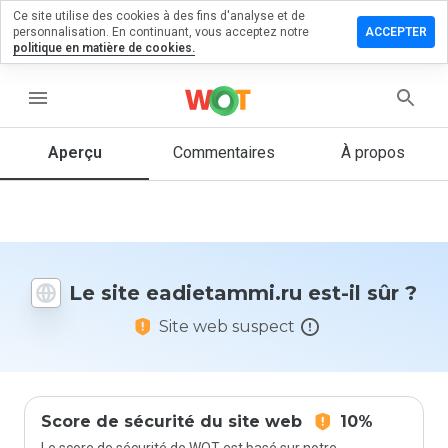
Ce site utilise des cookies à des fins d'analyse et de
sser un
personnalisation. En continuant, vous acceptez notre
ACCEPTER
mentaire
politique en matière de cookies.
ietammi.ru
menu
Aperçu
Commentaires
À propos
Quelle
note entre
1 et 5
donneriez-
vous à ce
Le site eadietammi.ru est-il sûr ?
site ?
Site web suspect
Score de sécurité du site web
10%