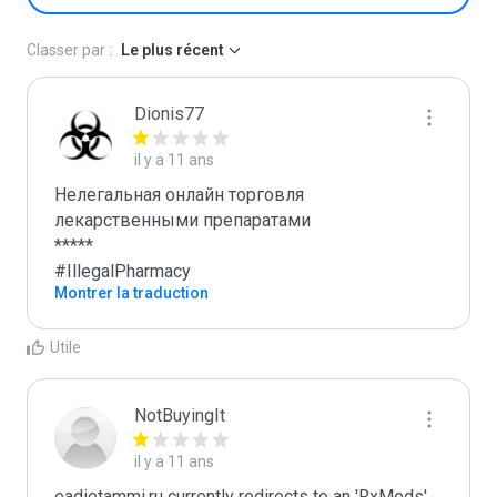
Classer par :
Le plus récent
Dionis77
il y a 11 ans
Нелегальная онлайн торговля 
лекарственными препаратами

*****

#IllegalPharmacy
Montrer la traduction
Utile
NotBuyingIt
il y a 11 ans
eadietammi.ru currently redirects to an 'RxMeds' 