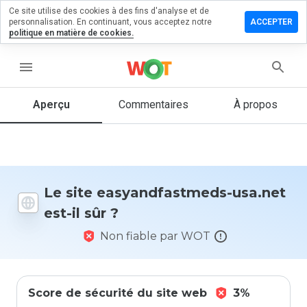
Ce site utilise des cookies à des fins d'analyse et de
r un
personnalisation. En continuant, vous acceptez notre
ACCEPTER
ntaire sur
politique en matière de cookies.
ndfastmeds-
t
menu
Aperçu
Commentaires
À propos
Quelle
note entre
1 et 5
donneriez-
vous à ce
Le site easyandfastmeds-usa.net
site ?
est-il sûr ?
Non fiable par WOT
Score de sécurité du site web
3%