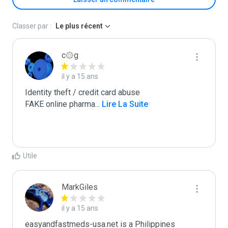
Classer par :
Le plus récent
c۞g
il y a 15 ans
Identity theft / credit card abuse

FAKE online pharma
...
 Lire La Suite
Utile
MarkGiles
il y a 15 ans
easyandfastmeds-usa.net is a Philippines 