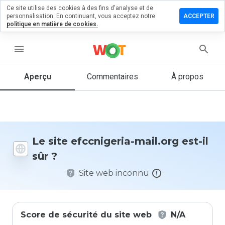
Ce site utilise des cookies à des fins d'analyse et de
sser un
personnalisation. En continuant, vous acceptez notre
ACCEPTER
mmentaire
politique en matière de cookies.
cnigeria-
menu
l.org
Aperçu
Commentaires
À propos
Quelle
note entre
1 et 5
donneriez-
Le site efccnigeria-mail.org est-il
vous à ce
sûr ?
site ?
Site web inconnu
Score de sécurité du site web
N/A