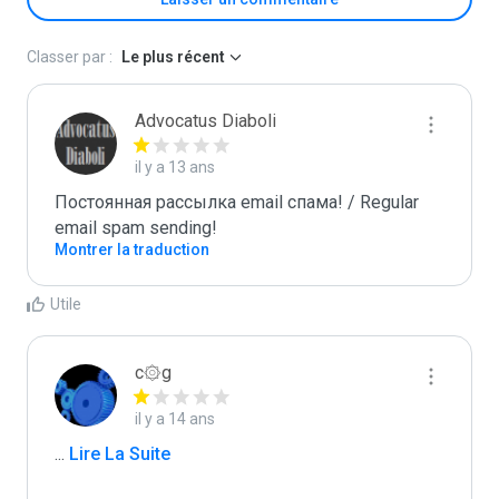
Classer par :
Le plus récent
Advocatus Diaboli
il y a 13 ans
Постоянная рассылка email спама! / Regular 
email spam sending!
Montrer la traduction
Utile
c۞g
il y a 14 ans
...
 Lire La Suite