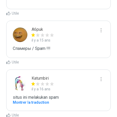
Utile
A6puk
il y a 15 ans
Спамеры / Spam !!!
Utile
Katumbiri
il y a 16 ans
situs ini melakukan spam
Montrer la traduction
Utile