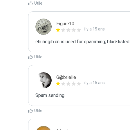
Utile
Figure10
il y a 15 ans
ehuhogib.cn is used for spamming; blacklisted
Utile
G@brielle
il y a 15 ans
Spam sending.
Utile