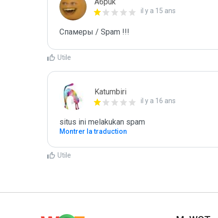
A6puk
il y a 15 ans
Спамеры / Spam !!!
Utile
Katumbiri
il y a 16 ans
situs ini melakukan spam
Montrer la traduction
Utile