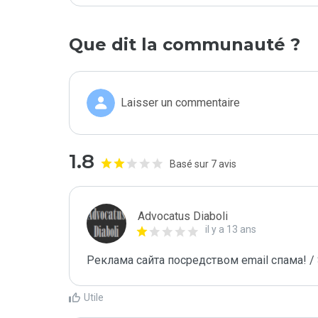
Que dit la communauté ?
Laisser un commentaire
1.8
Basé sur 7 avis
Advocatus Diaboli
il y a 13 ans
Реклама сайта посредством email спама! / 
Utile