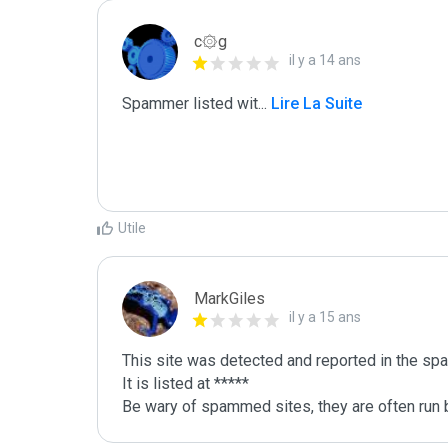
c۞g
il y a 14 ans
Spammer listed wit
...
 Lire La Suite
Utile
MarkGiles
il y a 15 ans
This site was detected and reported in the spa
It is listed at *****

Be wary of spammed sites, they are often run b