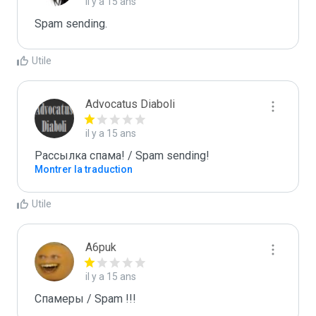
il y a 15 ans
Spam sending.
Utile
Advocatus Diaboli
il y a 15 ans
Рассылка спама! / Spam sending!
Montrer la traduction
Utile
A6puk
il y a 15 ans
Спамеры / Spam !!!