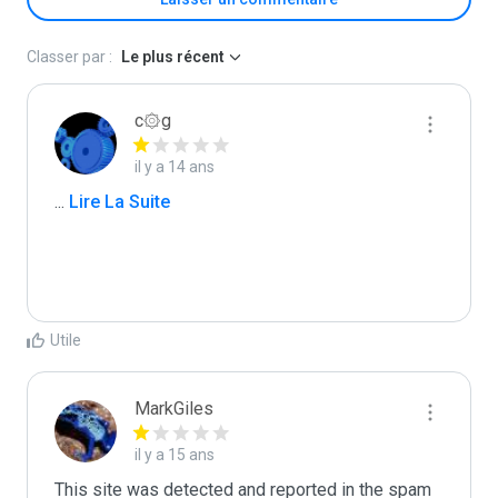
Classer par :
Le plus récent
c۞g
il y a 14 ans
...
 Lire La Suite
Utile
MarkGiles
il y a 15 ans
This site was detected and reported in the spam 