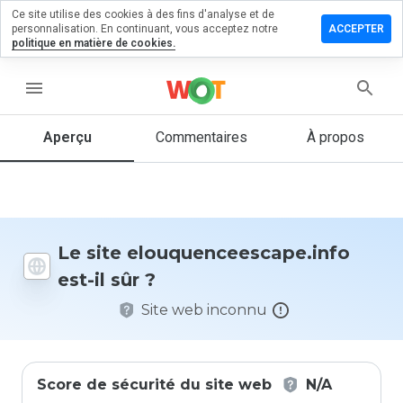
Ce site utilise des cookies à des fins d'analyse et de
un
personnalisation. En continuant, vous acceptez notre
ACCEPTER
aire sur
politique en matière de cookies.
nceescape.info
menu
Aperçu
Commentaires
À propos
Quelle
note entre
1 et 5
donneriez-
vous à ce
site ?
Le site elouquenceescape.info
est-il sûr ?
Site web inconnu
Score de sécurité du site web
N/A