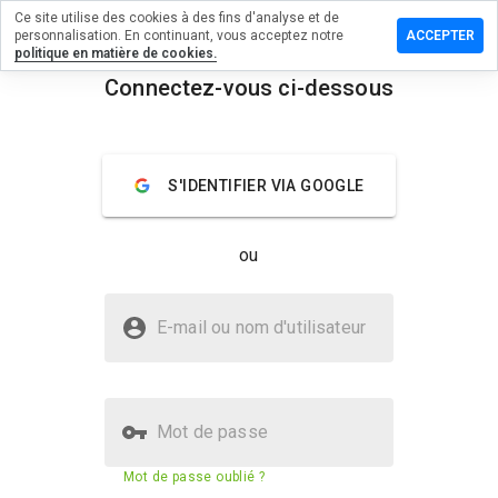
Ce site utilise des cookies à des fins d'analyse et de
ser un
personnalisation. En continuant, vous acceptez notre
ACCEPTER
mentaire
politique en matière de cookies.
Connectez-vous ci-dessous
tdev97p.ru
menu
Aperçu
Commentaires
À propos
S'IDENTIFIER VIA GOOGLE
Quelle
note entre
ou
1 et 5
donneriez-
vous à ce
Le site erectdev97p.ru est-il sûr ?
site ?
E-mail ou nom d'utilisateur
Site web suspect
Mot de passe
Score de sécurité du site web
N/A
Mot de passe oublié ?