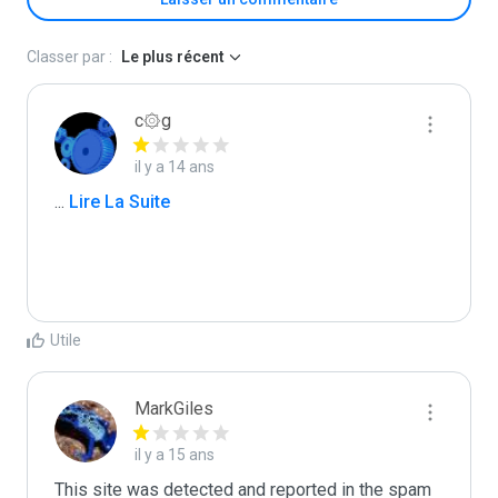
Classer par :
Le plus récent
c۞g
il y a 14 ans
...
 Lire La Suite
Utile
MarkGiles
il y a 15 ans
This site was detected and reported in the spam 