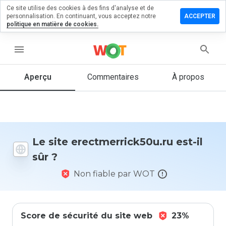
Ce site utilise des cookies à des fins d'analyse et de
r un
personnalisation. En continuant, vous acceptez notre
ACCEPTER
ntaire sur
politique en matière de cookies.
errick50u.ru
menu
Aperçu
Commentaires
À propos
Quelle
note entre
1 et 5
donneriez-
vous à ce
site ?
Le site erectmerrick50u.ru est-il
sûr ?
Non fiable par WOT
Score de sécurité du site web
23%