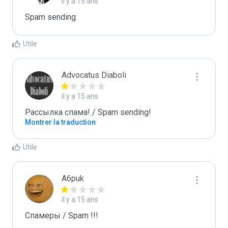
il y a 15 ans
Spam sending.
Utile
Advocatus Diaboli
il y a 15 ans
Рассылка спама! / Spam sending!
Montrer la traduction
Utile
A6puk
il y a 15 ans
Спамеры / Spam !!!