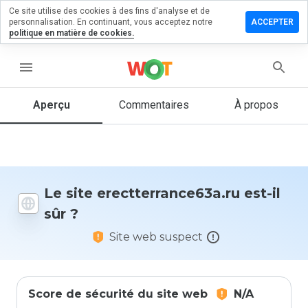
Ce site utilise des cookies à des fins d'analyse et de
r un
personnalisation. En continuant, vous acceptez notre
ACCEPTER
ntaire sur
politique en matière de cookies.
errance63a.ru
menu
Aperçu
Commentaires
À propos
Quelle
note entre
1 et 5
donneriez-
vous à ce
site ?
Le site erectterrance63a.ru est-il
sûr ?
Site web suspect
Score de sécurité du site web
N/A