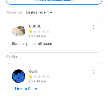
Classer par :
Le plus récent
GURBL
il y a 14 ans
Russian penis pill spam
Utile
c۞g
il y a 14 ans
...
 Lire La Suite