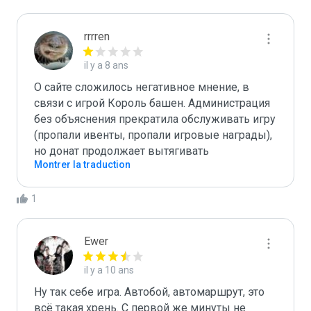
rrrren
il y a 8 ans
О сайте сложилось негативное мнение, в 
связи с игрой Король башен. Администрация 
без объяснения прекратила обслуживать игру 
(пропали ивенты, пропали игровые награды), 
но донат продолжает вытягивать
Montrer la traduction
1
Ewer
il y a 10 ans
Ну так себе игра. Автобой, автомаршрут, это 
всё такая хрень. С первой же минуты не 