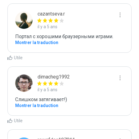
cazantseva.r
il y a 5 ans
Портал с хорошими браузерными играми.
Montrer la traduction
Utile
dimacheg1992
il y a 5 ans
Слишком затягивает!)
Montrer la traduction
Utile