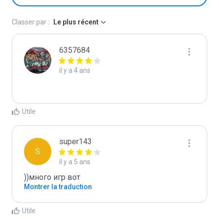
Classer par :
Le plus récent
6357684
il y a 4 ans
Utile
super143
S
il y a 5 ans
))много игр вот
Montrer la traduction
Utile