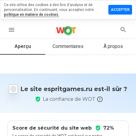
Ce site utilise des cookies à des fins d'analyse et de
ser un
personnalisation. En continuant, vous acceptez notre
ACCEPTER
mentaire
politique en matière de cookies.
itgames.ru
menu
Aperçu
Commentaires
À propos
Quelle
note entre
1 et 5
donneriez-
vous à ce
Le site espritgames.ru est-il sûr ?
site ?
La confiance de WOT
Score de sécurité du site web
72%