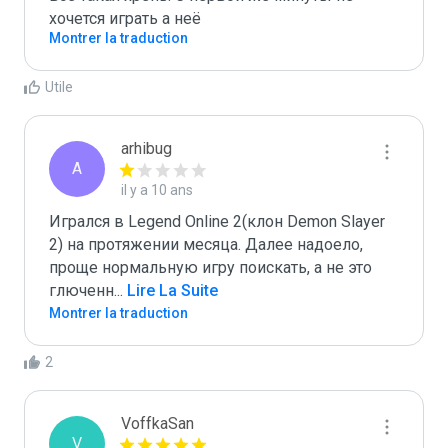
хочется играть а неё
Montrer la traduction
Utile
arhibug
A
il y a 10 ans
Игрался в Legend Online 2(клон Demon Slayer 
2) на протяжении месяца. Далее надоело, 
проще нормальную игру поискать, а не это 
глюченн
...
 Lire La Suite
Montrer la traduction
2
VoffkaSan
V