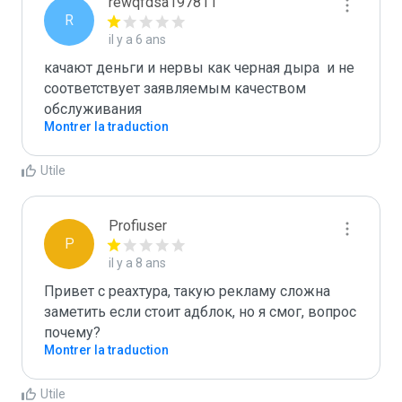
rewqfdsa197811
R
il y a 6 ans
качают деньги и нервы как черная дыра  и не 
соответствует заявляемым качеством 
обслуживания  
Montrer la traduction
Utile
Profiuser
P
il y a 8 ans
Привет с реахтура, такую рекламу сложна 
заметить если стоит адблок, но я смог, вопрос 
почему?
Montrer la traduction
Utile