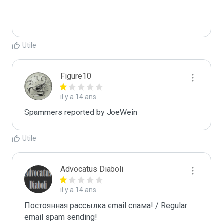
Utile
Figure10
il y a 14 ans
Spammers reported by JoeWein
Utile
Advocatus Diaboli
il y a 14 ans
Постоянная рассылка email спама! / Regular 
email spam sending!