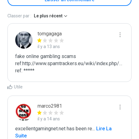
Classer par :
Le plus récent
tomgagaga
il y a 13 ans
fake online gambling scams

ref:http://www.spamtrackers.eu/wiki/index.php/Gamblin
ref: *****
Utile
marco2981
il y a 14 ans
excellentgamingnet.net has been re
...
 Lire La 
Suite