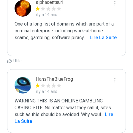
alphacentauri
il y a 14 ans
One of a long list of domains which are part of a 
criminal enterprise including work-at-home 
scams, gambling, software piracy, 
...
 Lire La Suite
Utile
HansTheBlueFrog
il y a 14 ans
WARNING THIS IS AN ONLINE GAMBLING 
CASINO SITE: No matter what they call it, sites 
such as this should be avoided. Why woul
...
 Lire 
La Suite