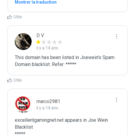
Montrer la traduction
Utile
D V
il y a 14 ans
This domain has been listed in Joewein's Spam 
Domain blacklist. Refer: *****
Utile
marco2981
il y a 14 ans
excellentgamingnet.net appears in Joe Wein 
Blacklist

*****