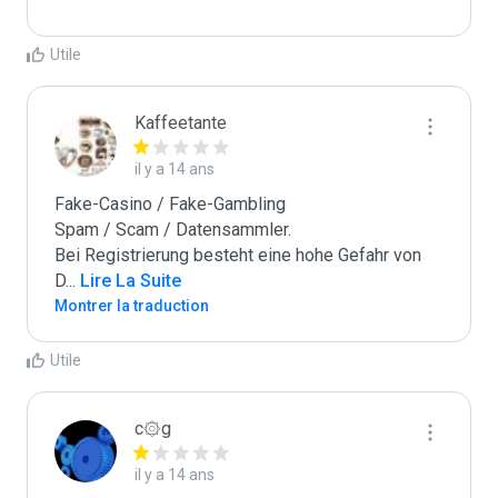
Utile
Kaffeetante
il y a 14 ans
Fake-Casino / Fake-Gambling

Spam / Scam / Datensammler.

Bei Registrierung besteht eine hohe Gefahr von 
D
...
 Lire La Suite
Montrer la traduction
Utile
c۞g
il y a 14 ans