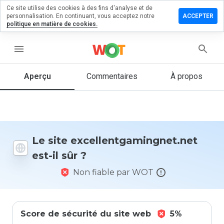
Ce site utilise des cookies à des fins d'analyse et de
un
personnalisation. En continuant, vous acceptez notre
ACCEPTER
aire sur
politique en matière de cookies.
tgamingnet.net
menu
Aperçu
Commentaires
À propos
Quelle
note entre
1 et 5
donneriez-
vous à ce
site ?
Le site excellentgamingnet.net
est-il sûr ?
Non fiable par WOT
Score de sécurité du site web
5%