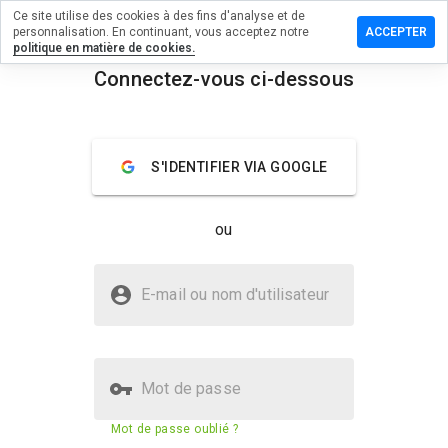
Ce site utilise des cookies à des fins d'analyse et de
un commentaire
personnalisation. En continuant, vous acceptez notre
ACCEPTER
politique en matière de cookies.
cethespace.info
Connectez-vous ci-dessous
menu
Aperçu
Commentaires
À propos
S'IDENTIFIER VIA GOOGLE
Quelle
note entre
1 et 5
ou
donneriez-
vous à ce
site ?
Le site experiencethespace.info
E-mail ou nom d'utilisateur
est-il sûr ?
Site web inconnu
Mot de passe
Score de sécurité du site web
9%
Mot de passe oublié ?