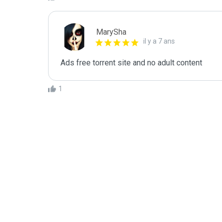
MarySha
il y a 7 ans
Ads free torrent site and no adult content
1