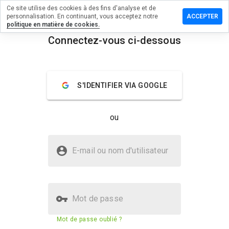
Ce site utilise des cookies à des fins d'analyse et de
ser un
personnalisation. En continuant, vous acceptez notre
ACCEPTER
mentaire
politique en matière de cookies.
Connectez-vous ci-dessous
lyrxtrade.ru
menu
Aperçu
Commentaires
À propos
S'IDENTIFIER VIA GOOGLE
Quelle
note entre
ou
1 et 5
donneriez-
vous à ce
Le site familyrxtrade.ru est-il
site ?
E-mail ou nom d'utilisateur
sûr ?
Non fiable par WOT
Mot de passe
Score de sécurité du site web
2%
Mot de passe oublié ?