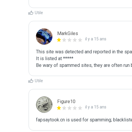
Utile
MarkGiles
il y a 15 ans
This site was detected and reported in the spa
It is listed at *****

Be wary of spammed sites, they are often run b
Utile
Figure10
il y a 15 ans
fapsaytook.cn is used for spamming; blacklist