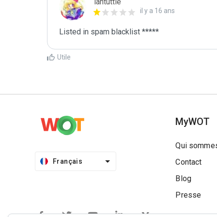
iantuttle
il y a 16 ans
Listed in spam blacklist *****
Utile
MyWOT
Qui sommes
Français
Contact
Blog
Presse