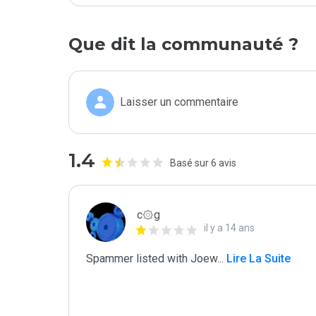
Que dit la communauté ?
Laisser un commentaire
1.4
Basé sur 6 avis
c۞g
il y a 14 ans
Spammer listed with Joew
...
 Lire La Suite