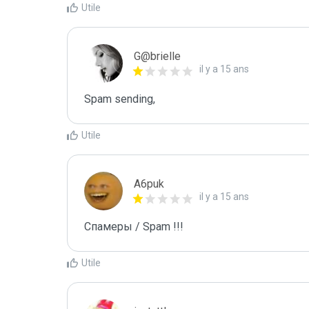
Utile
G@brielle
il y a 15 ans
Spam sending,
Utile
A6puk
il y a 15 ans
Спамеры / Spam !!!
Utile