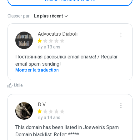
Classer par :
Le plus récent
Advocatus Diaboli
il y a 13 ans
Постоянная рассылка email спама! / Regular 
email spam sending!
Montrer la traduction
Utile
D V
il y a 14 ans
This domain has been listed in Joewein's Spam 
Domain blacklist. Refer: *****