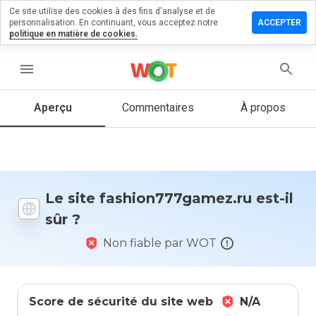
Ce site utilise des cookies à des fins d'analyse et de
r un
personnalisation. En continuant, vous acceptez notre
ACCEPTER
taire sur
politique en matière de cookies.
n777gamez.ru
menu
Aperçu
Commentaires
À propos
Quelle
note entre
1 et 5
donneriez-
vous à ce
site ?
Le site fashion777gamez.ru est-il
sûr ?
Non fiable par WOT
Score de sécurité du site web
N/A