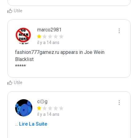
Utile
marco2981
il y a 14 ans
fashion777gamez.ru appears in Joe Wein 
Blacklist

*****
Utile
c۞g
il y a 14 ans
...
 Lire La Suite