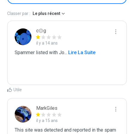
Classer par :
Le plus récent
c۞g
il y a 14 ans
Spammer listed with Jo
...
 Lire La Suite
Utile
MarkGiles
il y a 15 ans
This site was detected and reported in the spam 