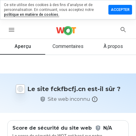
Ce site utilise des cookies à des fins d'analyse et de
sser un
personnalisation. En continuant, vous acceptez notre
ACCEPTER
mmentaire
politique en matière de cookies.
fbcfj.cn
menu
Aperçu
Commentaires
À propos
Quelle
note entre
1 et 5
donneriez-
vous à ce
Le site fckfbcfj.cn est-il sûr ?
site ?
Site web inconnu
Score de sécurité du site web
N/A