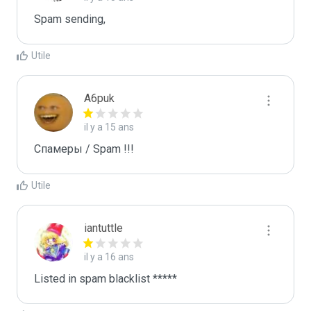
Spam sending,
Utile
A6puk
il y a 15 ans
Спамеры / Spam !!!
Utile
iantuttle
il y a 16 ans
Listed in spam blacklist *****