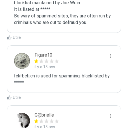
blocklist maintained by Joe Wein.

It is listed at *****

Be wary of spammed sites, they are often run by 
criminals who are out to defraud you.
Utile
Figure10
il y a 15 ans
fckfbcfj.cn is used for spamming; blacklisted by 
*****
Utile
G@brielle
il y a 15 ans