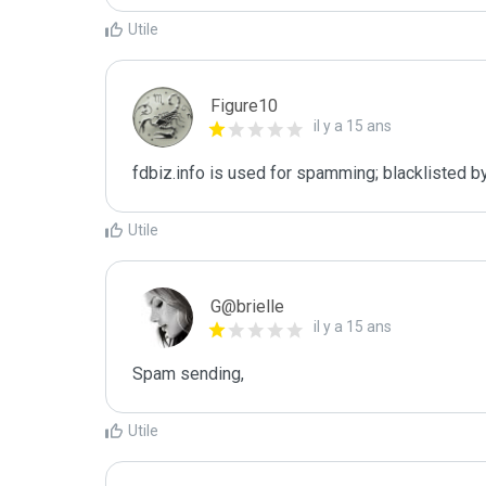
Utile
Figure10
il y a 15 ans
fdbiz.info is used for spamming; blacklisted b
Utile
G@brielle
il y a 15 ans
Spam sending,
Utile