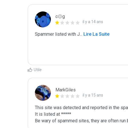
c۞g
il y a 14 ans
Spammer listed with J
...
 Lire La Suite
Utile
MarkGiles
il y a 15 ans
This site was detected and reported in the spa
It is listed at *****

Be wary of spammed sites, they are often run b