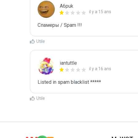
A6puk
il y a 15 ans
Спамеры / Spam !!!
Utile
iantuttle
il y a 16 ans
Listed in spam blacklist *****
Utile