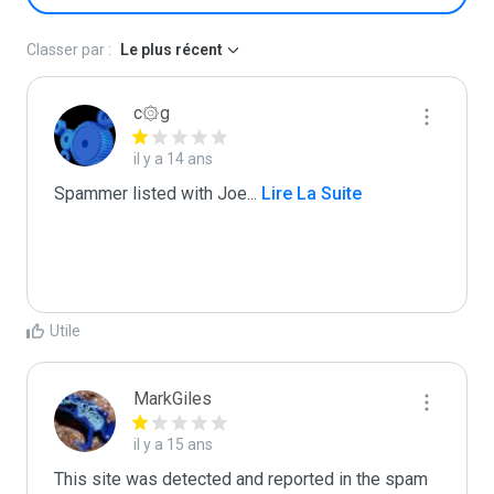
Classer par :
Le plus récent
c۞g
il y a 14 ans
Spammer listed with Joe
...
 Lire La Suite
Utile
MarkGiles
il y a 15 ans
This site was detected and reported in the spam 