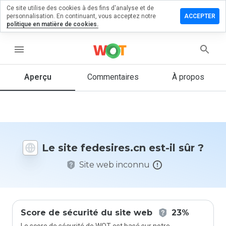
Ce site utilise des cookies à des fins d'analyse et de
sser un
personnalisation. En continuant, vous acceptez notre
ACCEPTER
mmentaire
politique en matière de cookies.
esires.cn
menu
Aperçu
Commentaires
À propos
Quelle
note entre
1 et 5
donneriez-
vous à ce
Le site fedesires.cn est-il sûr ?
site ?
Site web inconnu
Score de sécurité du site web
23%