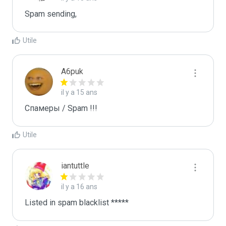
Spam sending,
Utile
A6puk
il y a 15 ans
Спамеры / Spam !!!
Utile
iantuttle
il y a 16 ans
Listed in spam blacklist *****