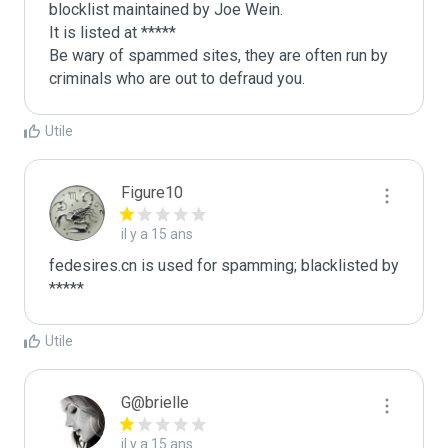
blocklist maintained by Joe Wein.

It is listed at *****

Be wary of spammed sites, they are often run by 
criminals who are out to defraud you.
Utile
Figure10
il y a 15 ans
fedesires.cn is used for spamming; blacklisted by 
*****
Utile
G@brielle
il y a 15 ans