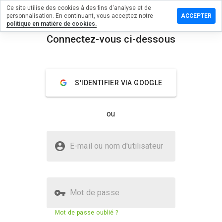
Ce site utilise des cookies à des fins d'analyse et de
un
personnalisation. En continuant, vous acceptez notre
ACCEPTER
ire sur
politique en matière de cookies.
rieroffice.co.uk
Connectez-vous ci-dessous
menu
Aperçu
Commentaires
À propos
S'IDENTIFIER VIA GOOGLE
Quelle
note entre
1 et 5
ou
donneriez-
vous à ce
site ?
Le site fedexcourieroffice.co.uk
E-mail ou nom d'utilisateur
est-il sûr ?
Site web inconnu
Mot de passe
Score de sécurité du site web
23%
Mot de passe oublié ?