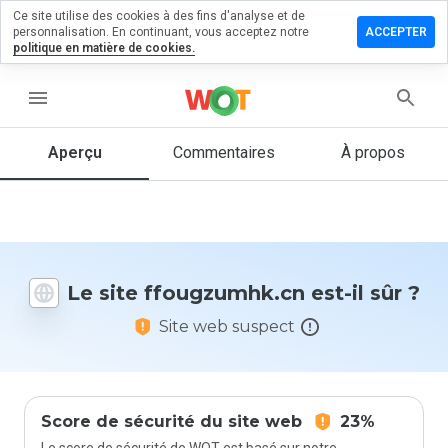
Ce site utilise des cookies à des fins d'analyse et de
ser un
personnalisation. En continuant, vous acceptez notre
ACCEPTER
mentaire
politique en matière de cookies.
ugzumhk.cn
menu
Aperçu
Commentaires
À propos
Quelle
note entre
1 et 5
donneriez-
vous à ce
Le site ffougzumhk.cn est-il sûr ?
site ?
Site web suspect
Score de sécurité du site web
23%