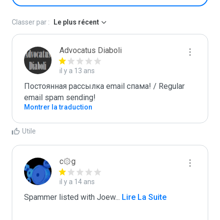
Classer par :
Le plus récent
Advocatus Diaboli
il y a 13 ans
Постоянная рассылка email спама! / Regular 
email spam sending!
Montrer la traduction
Utile
c۞g
il y a 14 ans
Spammer listed with Joew
...
 Lire La Suite