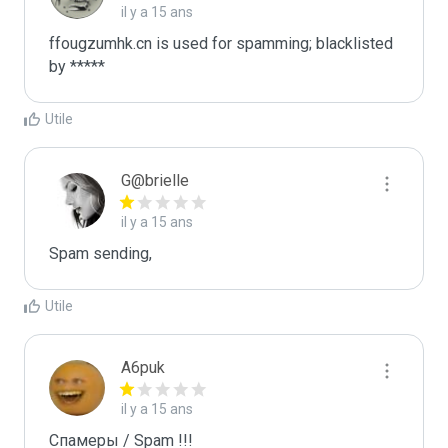
il y a 15 ans
ffougzumhk.cn is used for spamming; blacklisted 
by *****
Utile
G@brielle
il y a 15 ans
Spam sending,
Utile
A6puk
il y a 15 ans
Спамеры / Spam !!!