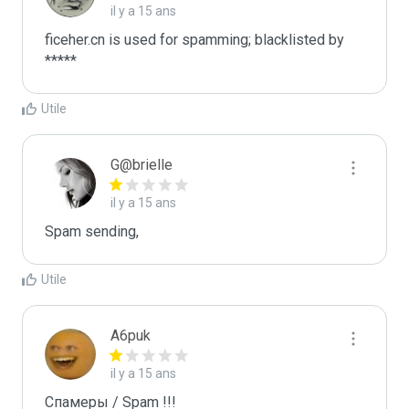
il y a 15 ans
ficeher.cn is used for spamming; blacklisted by 
*****
Utile
G@brielle
il y a 15 ans
Spam sending,
Utile
A6puk
il y a 15 ans
Спамеры / Spam !!!