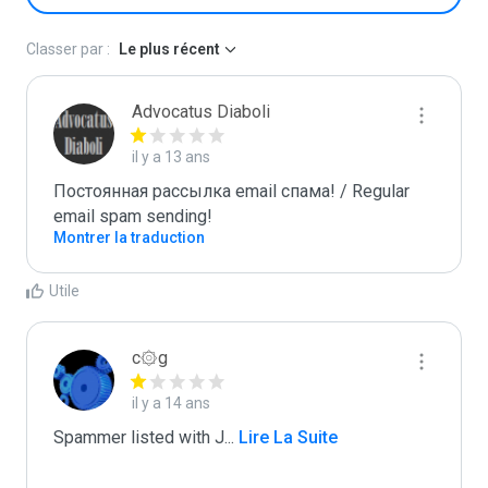
Classer par :
Le plus récent
Advocatus Diaboli
il y a 13 ans
Постоянная рассылка email спама! / Regular 
email spam sending!
Montrer la traduction
Utile
c۞g
il y a 14 ans
Spammer listed with J
...
 Lire La Suite