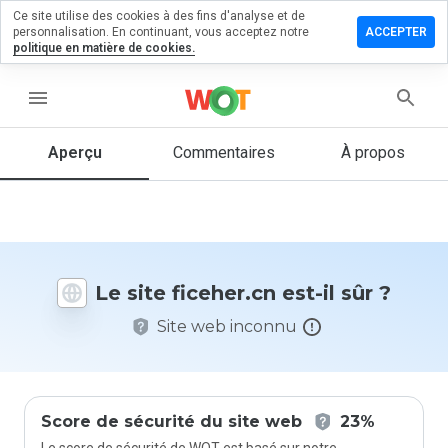
Ce site utilise des cookies à des fins d'analyse et de
sser un
personnalisation. En continuant, vous acceptez notre
ACCEPTER
mmentaire
politique en matière de cookies.
eher.cn
menu
Aperçu
Commentaires
À propos
Quelle
note entre
1 et 5
donneriez-
vous à ce
Le site ficeher.cn est-il sûr ?
site ?
Site web inconnu
Score de sécurité du site web
23%