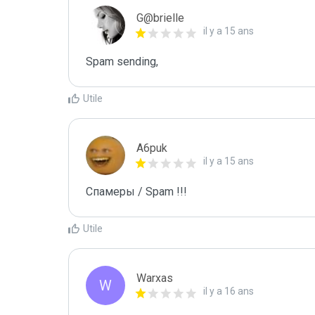
G@brielle
il y a 15 ans
Spam sending,
Utile
A6puk
il y a 15 ans
Спамеры / Spam !!!
Utile
Warxas
W
il y a 16 ans