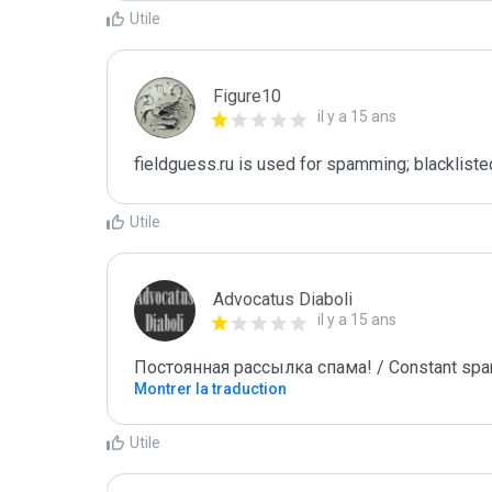
Utile
Figure10
il y a 15 ans
fieldguess.ru is used for spamming; blackliste
Utile
Advocatus Diaboli
il y a 15 ans
Постоянная рассылка спама! / Constant spa
Montrer la traduction
Utile