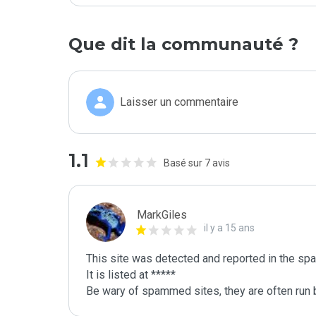
Que dit la communauté ?
Laisser un commentaire
1.1
Basé sur 7 avis
MarkGiles
il y a 15 ans
This site was detected and reported in the spa
It is listed at *****

Be wary of spammed sites, they are often run b