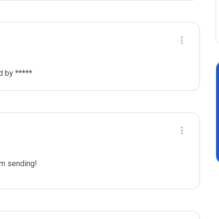
d by *****
m sending!