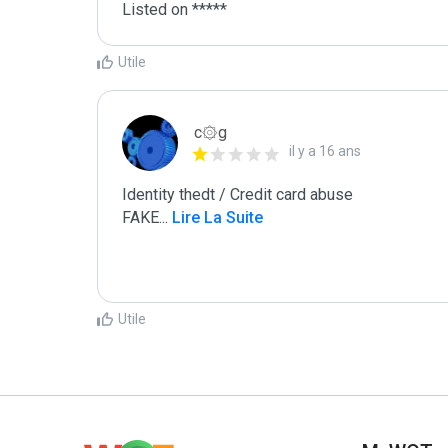
Listed on *****
Utile
c۞g
il y a 16 ans
Identity thedt / Credit card abuse

FAKE
...
 Lire La Suite
Utile