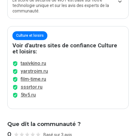
Le score de sécurité de WOT est basé sur notre
technologie unique et sur les avis des experts de la
communauté.
Culture et loisirs
Voir d'autres sites de confiance Culture
et loisirs:
taxivkino.ru
yarstroim.ru
film-time.ru
sssrtor.ru
5tv5.ru
Que dit la communauté ?
0
Basé sur 3 avis