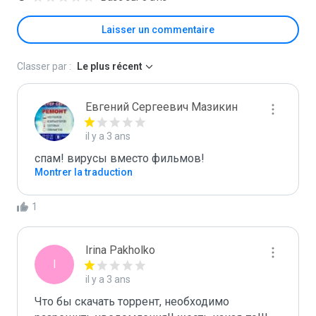
Laisser un commentaire
Classer par :
Le plus récent
Евгений Сергеевич Мазикин
il y a 3 ans
спам! вирусы вместо фильмов!
Montrer la traduction
1
Irina Pakholko
I
il y a 3 ans
Что бы скачать торрент, необходимо 