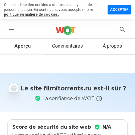
Ce site utilise des cookies à des fins d'analyse et de
ser un
personnalisation. En continuant, vous acceptez notre
ACCEPTER
mentaire
politique en matière de cookies.
itorrents.ru
menu
Aperçu
Commentaires
À propos
Quelle
note entre
1 et 5
donneriez-
vous à ce
Le site filmitorrents.ru est-il sûr ?
site ?
La confiance de WOT
Score de sécurité du site web
N/A