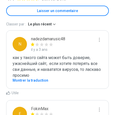
Laisser un commentaire
Classer par :
Le plus récent
nadezdamarusic48
N
il y a 3 ans
как у такого сайта может быть доверие, 
ужаснейший сайт,  если хотите потерять все 
сви данные, и нахвататся вирусов, то ласкаво 
просимо
Montrer la traduction
Utile
FokinMax
F