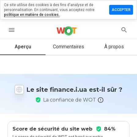
Ce site utilise des cookies à des fins d'analyse et de
sser un
personnalisation. En continuant, vous acceptez notre
ACCEPTER
mmentaire
politique en matière de cookies.
ance.i.ua
menu
Aperçu
Commentaires
À propos
Quelle
note entre
1 et 5
donneriez-
vous à ce
Le site finance.i.ua est-il sûr ?
site ?
La confiance de WOT
Score de sécurité du site web
84%