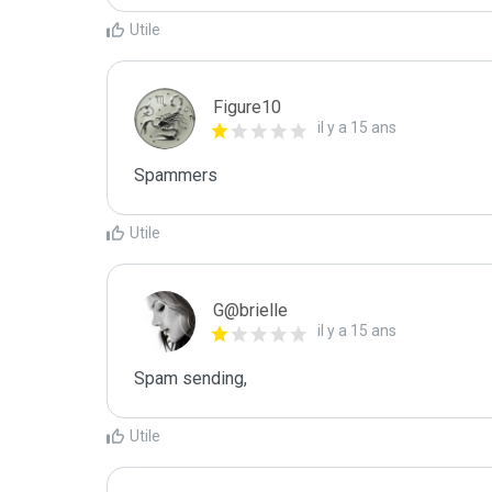
Utile
Figure10
il y a 15 ans
Spammers
Utile
G@brielle
il y a 15 ans
Spam sending,
Utile