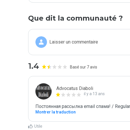
Que dit la communauté ?
Laisser un commentaire
1.4
Basé sur 7 avis
Advocatus Diaboli
il y a 13 ans
Постоянная рассылка email спама! / Regular
Montrer la traduction
Utile