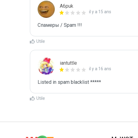
A6puk
il y a 15 ans
Спамеры / Spam !!!
Utile
iantuttle
il y a 16 ans
Listed in spam blacklist *****
Utile