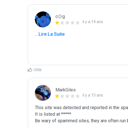
c۞g
il y a 14 ans
...
 Lire La Suite
Utile
MarkGiles
il y a 15 ans
This site was detected and reported in the spa
It is listed at *****

Be wary of spammed sites, they are often run b