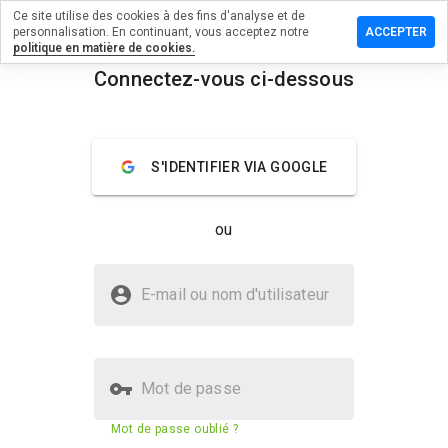
Ce site utilise des cookies à des fins d'analyse et de
sser un
personnalisation. En continuant, vous acceptez notre
ACCEPTER
mentaire
politique en matière de cookies.
Connectez-vous ci-dessous
chcheck.cn
menu
Aperçu
Commentaires
À propos
S'IDENTIFIER VIA GOOGLE
Quelle
note entre
ou
1 et 5
donneriez-
vous à ce
Le site fonchcheck.cn est-il sûr ?
site ?
E-mail ou nom d'utilisateur
Site web inconnu
Mot de passe
Score de sécurité du site web
23%
Mot de passe oublié ?