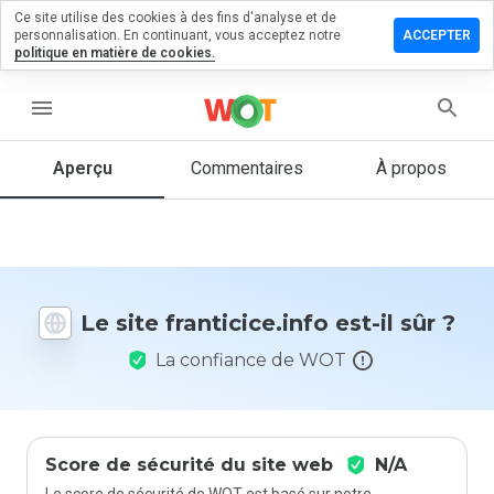
Ce site utilise des cookies à des fins d'analyse et de
sser un
personnalisation. En continuant, vous acceptez notre
ACCEPTER
mentaire
politique en matière de cookies.
ticice.info
menu
Aperçu
Commentaires
À propos
Quelle
note entre
1 et 5
donneriez-
vous à ce
Le site franticice.info est-il sûr ?
site ?
La confiance de WOT
Score de sécurité du site web
N/A