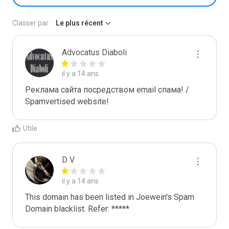
Classer par :
Le plus récent
Advocatus Diaboli
il y a 14 ans
Реклама сайта посредством email спама! / 
Spamvertised website!
Utile
D V
il y a 14 ans
This domain has been listed in Joewein's Spam 
Domain blacklist. Refer: *****