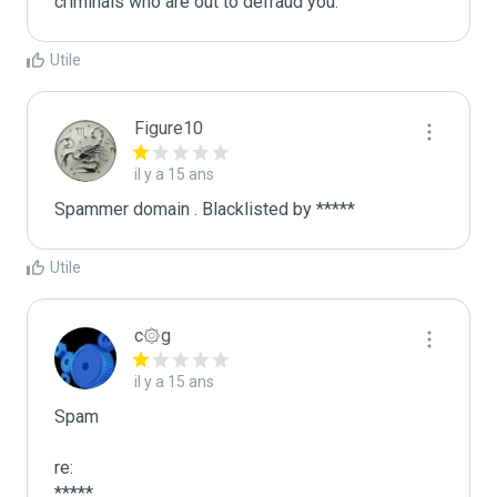
criminals who are out to defraud you.
Utile
Figure10
il y a 15 ans
Spammer domain . Blacklisted by *****
Utile
c۞g
il y a 15 ans
Spam

re:

*****