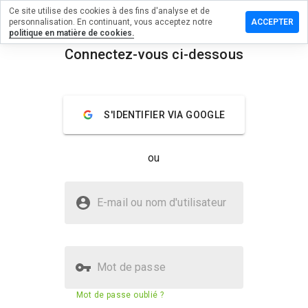
Ce site utilise des cookies à des fins d'analyse et de
 un
personnalisation. En continuant, vous acceptez notre
ACCEPTER
taire sur
politique en matière de cookies.
ightfulads.info
Connectez-vous ci-dessous
menu
Aperçu
Commentaires
À propos
S'IDENTIFIER VIA GOOGLE
Quelle
note entre
1 et 5
ou
donneriez-
vous à ce
site ?
Le site freedelightfulads.info est-
E-mail ou nom d'utilisateur
il sûr ?
Site web inconnu
Mot de passe
Score de sécurité du site web
N/A
Mot de passe oublié ?