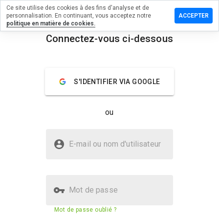
Ce site utilise des cookies à des fins d'analyse et de
ser un
personnalisation. En continuant, vous acceptez notre
ACCEPTER
entaire
politique en matière de cookies.
Connectez-vous ci-dessous
host.com.ua
menu
Aperçu
Commentaires
À propos
S'IDENTIFIER VIA GOOGLE
Quelle
note entre
ou
1 et 5
donneriez-
vous à ce
Le site freehost.com.ua est-il
site ?
E-mail ou nom d'utilisateur
sûr ?
La confiance de WOT
Mot de passe
Score de sécurité du site web
74%
Mot de passe oublié ?