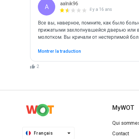
aalnik96
A
il y a 16 ans
Все вы, наверное, помните, как было боль
прижатыми захлопнувшейся дверью или вы
молотком. Вы кричали от нестерпимой бол
Montrer la traduction
2
MyWOT
Qui sommes
Français
Contact