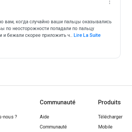
но вам, когда случайно ваши пальцы оказывались 
 по неосторожности попадали по пальцу 
и и бежали скорее приложить ч
...
 Lire La Suite
Communauté
Produits
-nous ?
Aide
Télécharger
Communauté
Mobile