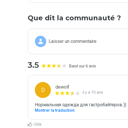
Que dit la communauté ?
Laisser un commentaire
3.5
Basé sur 6 avis
dewolf
D
il y a 10 ans
Нормальная одежда для гастробайтеров ))
Montrer la traduction
Utile