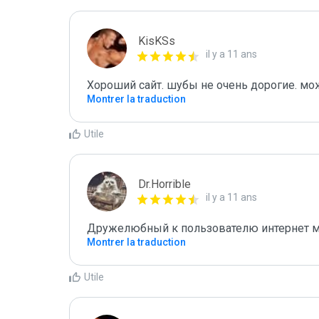
KisKSs
il y a 11 ans
Хороший сайт. шубы не очень дорогие. мо
Montrer la traduction
Utile
Dr.Horrible
il y a 11 ans
Дружелюбный к пользователю интернет м
Montrer la traduction
Utile