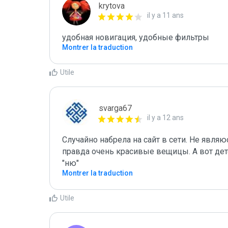
krytova
il y a 11 ans
удобная новигация, удобные фильтры
Montrer la traduction
Utile
svarga67
il y a 12 ans
Случайно набрела на сайт в сети. Не являю
правда очень красивые вещицы. А вот дете
"ню"
Montrer la traduction
Utile