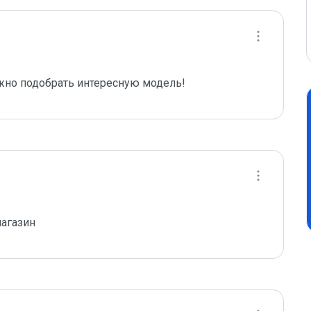
жно подобрать интересную модель!
агазин