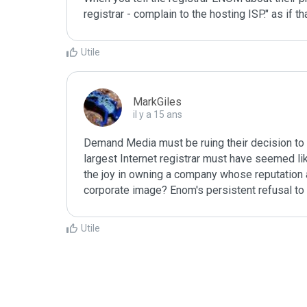
registrar - complain to the hosting ISP." as if t
Utile
MarkGiles
il y a 15 ans
Demand Media must be ruing their decision to 
largest Internet registrar must have seemed like
the joy in owning a company whose reputation as
corporate image? Enom's persistent refusal to c
Utile