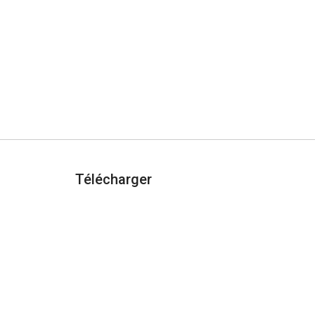
Télécharger
AJOUTER À CHROME
urité