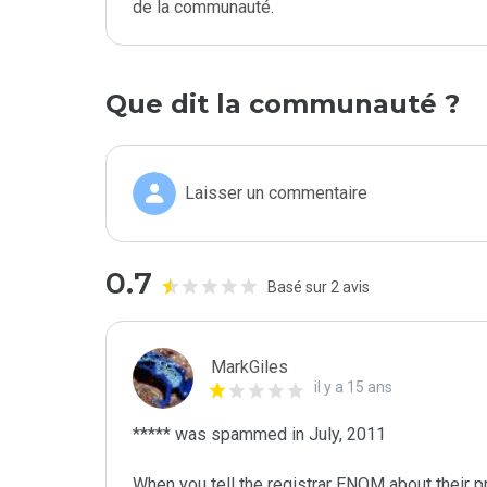
de la communauté.
Que dit la communauté ?
Laisser un commentaire
0.7
Basé sur 2 avis
MarkGiles
il y a 15 ans
***** was spammed in July, 2011

When you tell the registrar ENOM about their pr