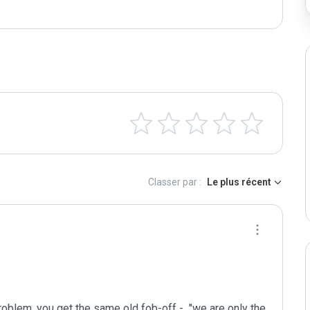
Classer par :
Le plus récent
oblem, you get the same old fob-off -  "we are only the 