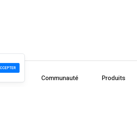
CCEPTER
Communauté
Produits
-nous ?
Aide
Télécharger
Communauté
Mobile
Wiki
Développeur
Vérifier un site
Contrôle de séc