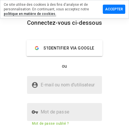
Ce site utilise des cookies à des fins d'analyse et de
sser un
personnalisation. En continuant, vous acceptez notre
ACCEPTER
mmentaire
politique en matière de cookies.
Connectez-vous ci-dessous
surbl.org
menu
Aperçu
Commentaires
À propos
S'IDENTIFIER VIA GOOGLE
Quelle
note entre
ou
1 et 5
donneriez-
vous à ce
Le site g2.surbl.org est-il sûr ?
site ?
E-mail ou nom d'utilisateur
La confiance de WOT
Mot de passe
Score de sécurité du site web
91%
Mot de passe oublié ?