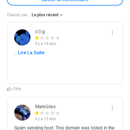
Classer par :
Le plus récent
c۞g
il y a 14 ans
...
 Lire La Suite
Utile
MarkGiles
il y a 15 ans
Spam sending host. This domain was listed in the 