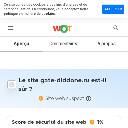
Ce site utilise des cookies à des fins d'analyse et de
sser un
personnalisation. En continuant, vous acceptez notre
ACCEPTER
mmentaire
politique en matière de cookies.
 gate-
done.ru
menu
Aperçu
Commentaires
À propos
Quelle
note entre
1 et 5
donneriez-
vous à ce
Le site gate-diddone.ru est-il
site ?
sûr ?
Site web suspect
Score de sécurité du site web
1%