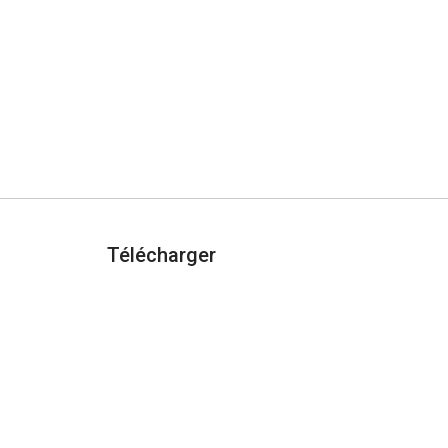
Télécharger
AJOUTER À CHROME
urité