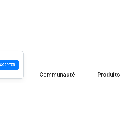
CCEPTER
Communauté
Produits
-nous ?
Aide
Télécharger
Communauté
Mobile
Wiki
Développeur
Vérifier un site
Contrôle de séc