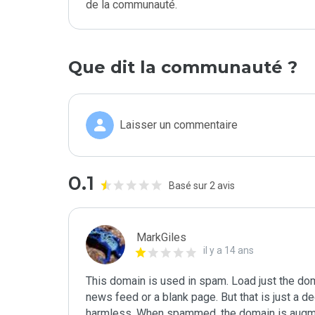
de la communauté.
Que dit la communauté ?
Laisser un commentaire
0.1
Basé sur 2 avis
MarkGiles
il y a 14 ans
This domain is used in spam. Load just the d
news feed or a blank page. But that is just a dec
harmless. When spammed, the domain is augmen