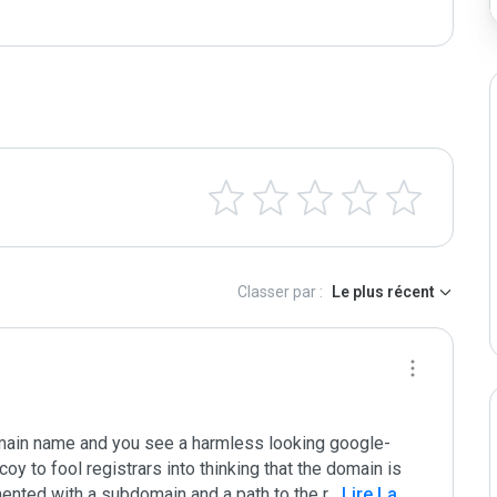
Classer par :
Le plus récent
omain name and you see a harmless looking google-
oy to fool registrars into thinking that the domain is 
ted with a subdomain and a path to the r
...
 Lire La 