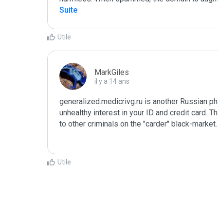
Suite
Utile
MarkGiles
il y a 14 ans
generalized.medicrivg.ru is another Russian ph
unhealthy interest in your ID and credit card. T
to other criminals on the "carder" black-market
Utile