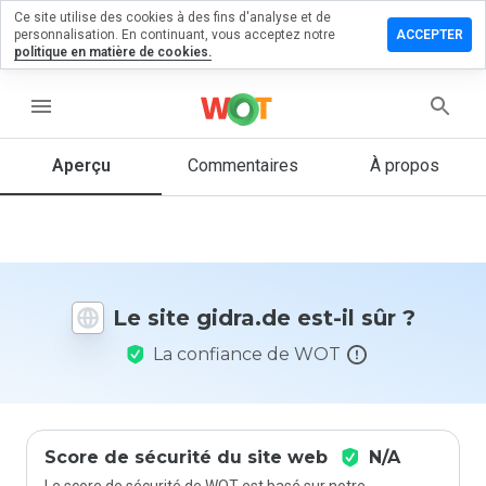
Ce site utilise des cookies à des fins d'analyse et de
sser un
personnalisation. En continuant, vous acceptez notre
ACCEPTER
mmentaire
politique en matière de cookies.
 gidra.de
menu
Aperçu
Commentaires
À propos
Quelle
note entre
1 et 5
donneriez-
vous à ce
site ?
Le site gidra.de est-il sûr ?
La confiance de WOT
Score de sécurité du site web
N/A