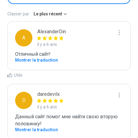
Classer par :
Le plus récent
AlexanderDin
A
il y a 6 ans
Отличный сайт!
Montrer la traduction
Utile
daredevilx
D
il y a 6 ans
Данный сайт помог мне найти свою вторую 
половинку!
Montrer la traduction