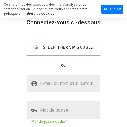
Ce site utilise des cookies à des fins d'analyse et de
ser un
personnalisation. En continuant, vous acceptez notre
ACCEPTER
entaire
politique en matière de cookies.
Connectez-vous ci-dessous
dcomfort.ru
menu
Aperçu
Commentaires
À propos
S'IDENTIFIER VIA GOOGLE
Quelle
note entre
ou
1 et 5
donneriez-
vous à ce
Le site giftedcomfort.ru est-il
site ?
E-mail ou nom d'utilisateur
sûr ?
Non fiable par WOT
Mot de passe
Score de sécurité du site web
1%
Mot de passe oublié ?