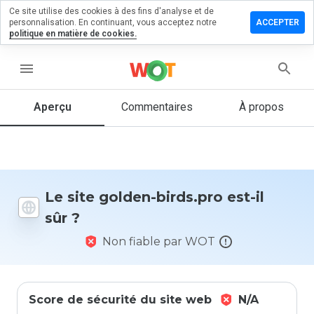
Ce site utilise des cookies à des fins d'analyse et de
sser un
personnalisation. En continuant, vous acceptez notre
ACCEPTER
mmentaire
politique en matière de cookies.
 golden-
ds.pro
menu
Aperçu
Commentaires
À propos
Quelle
note entre
1 et 5
donneriez-
vous à ce
Le site golden-birds.pro est-il
site ?
sûr ?
Non fiable par WOT
Score de sécurité du site web
N/A