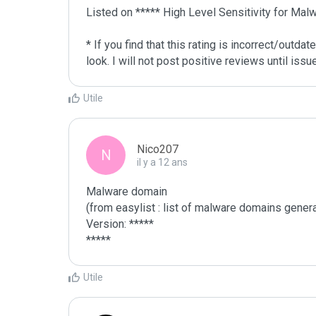
Listed on ***** High Level Sensitivity for Malw
* If you find that this rating is incorrect/outd
Utile
Nico207
N
il y a 12 ans
Malware domain

(from easylist : list of malware domains genera
Version: *****

*****
Utile