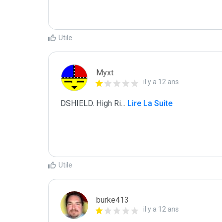
Utile
Myxt
il y a 12 ans
DSHIELD. High Ri
...
 Lire La Suite
Utile
burke413
il y a 12 ans