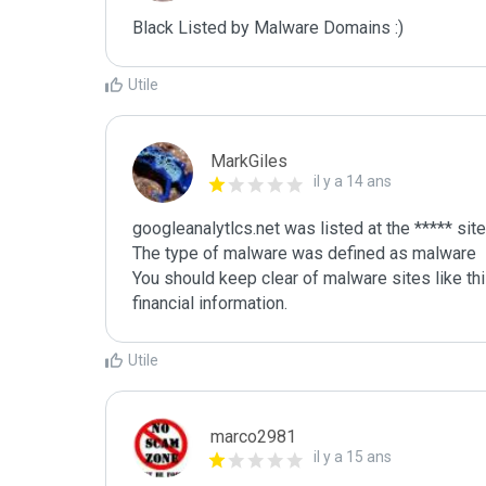
Black Listed by Malware Domains :)
Utile
MarkGiles
il y a 14 ans
googleanalytlcs.net was listed at the ***** sit
The type of malware was defined as malware

You should keep clear of malware sites like thi
Utile
marco2981
il y a 15 ans