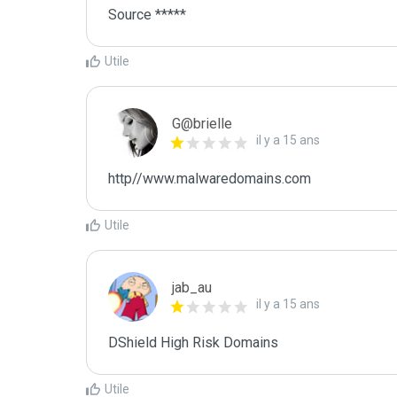
Source *****
Utile
G@brielle
il y a 15 ans
http//www.malwaredomains.com
Utile
jab_au
il y a 15 ans
DShield High Risk Domains
Utile