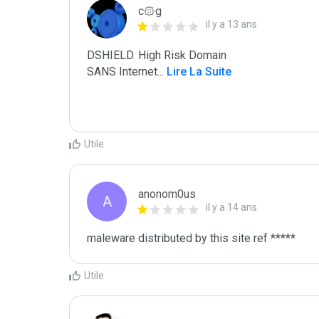
c۞g
il y a 13 ans
DSHIELD. High Risk Domain

SANS Internet
...
 Lire La Suite
Utile
anonom0us
A
il y a 14 ans
maleware distributed by this site ref *****
Utile