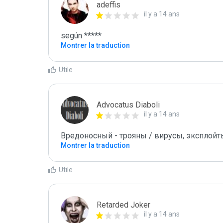
adeffis
il y a 14 ans
según *****
Montrer la traduction
Utile
Advocatus Diaboli
il y a 14 ans
Вредоносный - трояны / вирусы, эксплойты! /
Montrer la traduction
Utile
Retarded Joker
il y a 14 ans